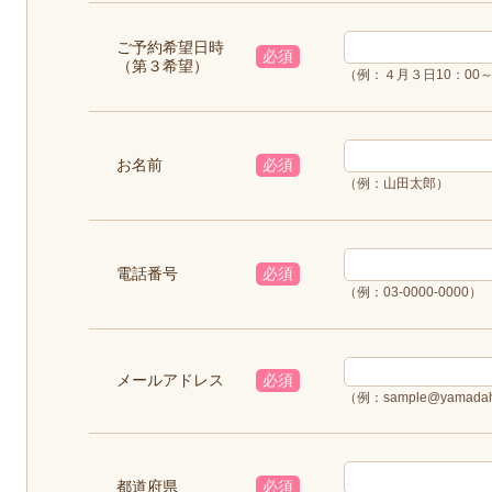
ご予約希望日時
必須
（第３希望）
（例：４月３日10：00～
お名前
必須
（例：山田太郎）
電話番号
必須
（例：03-0000-0000）
メールアドレス
必須
（例：sample@yamadah
都道府県
必須