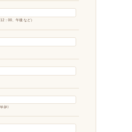
12：00、午後 など）
p.jp）