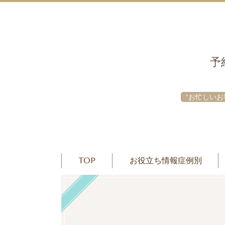
予
*お忙しいお
TOP
お役立ち情報症例別