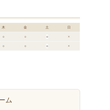
木
金
土
日
○
○
○
×
○
○
○
×
ーム