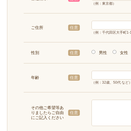
（例：東京都）
ご住所
任意
（例：千代田区大手町1-1
男性
女性
性別
任意
年齢
任意
（例：32歳、50代 など
その他ご希望等あ
りましたらご自由
任意
にご記入ください