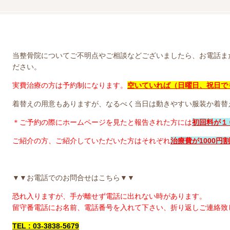
当整骨院についてご不明点やご相談などございましたら、お電話ま
ださい。
実費治療の方は予約制になります。
空いていれば（日曜日、祝日で
着替えの用意もありますが、なるべく当日は動きやすい服装か着替
＊ご予約の際にホームページを見たと報告された方には
初回料が１
ご紹介の方、ご紹介していただいた方はそれぞれ
治療費が1000円
▼▼お電話でのお問合せはこちら▼▼
恐れ入りますが、手が離せず電話に出れない時があります。
留守番電話にお名前、電話番号を入れて下さい、折り返しご連絡致
TEL : 03-3838-5679