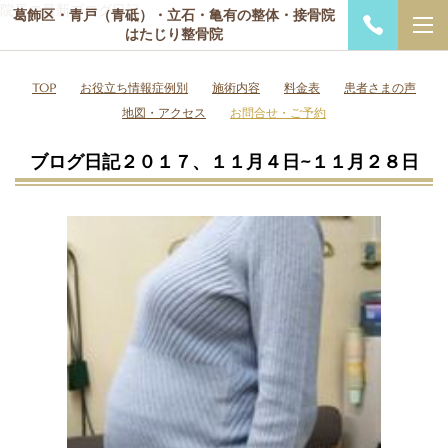
院長の最新ブログ日記
葛飾区・青戸（青砥）・立石・亀有の整体・接骨院
はたじり整骨院
TOP
お役立ち情報症例別
施術内容
料金表
患者さまの声
地図・アクセス
お問合せ・ご予約
ブログ日記２０１７、１１月４日~１１月２８日