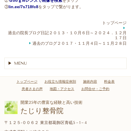
②
Ｇooｇleレンズで画像を検索
をタップ
③
lin.ee/7s718fc8
をタップで繋がります。
トップページ
過去の院長ブログ日記２０１３・１０月６日～２０２４．１２月
１７日
過去のブログ２０１７・１１月４日～１１月２８日
MENU
トップページ
お役立ち情報症例別
施術内容
料金表
患者さまの声
地図・アクセス
お問合せ・ご予約
開業25年の豊富な経験と高い技術
たじり整骨院
〒１２５-００６２ 東京都葛飾区青砥5－1－4