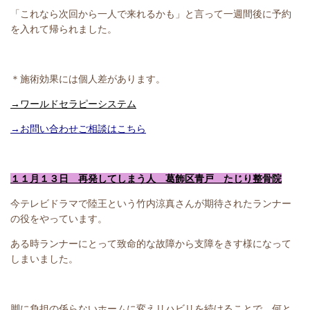
「これなら次回から一人で来れるかも」と言って一週間後に予約
を入れて帰られました。
＊施術効果には個人差があります。
→ワールドセラピーシステム
→お問い合わせご相談はこちら
１１月１３日 再発してしまう人 葛飾区青戸 たじり整骨院
今テレビドラマで陸王という竹内涼真さんが期待されたランナー
の役をやっています。
ある時ランナーにとって致命的な故障から支障をきす様になって
しまいました。
脚に負担の係らないホームに変えリハビリを続けることで、何と