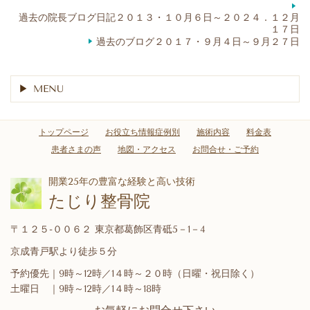
過去の院長ブログ日記２０１３・１０月６日～２０２４．１２月
１７日
過去のブログ２０１７・９月４日～９月２７日
MENU
トップページ
お役立ち情報症例別
施術内容
料金表
患者さまの声
地図・アクセス
お問合せ・ご予約
開業25年の豊富な経験と高い技術
たじり整骨院
〒１２５-００６２ 東京都葛飾区青砥5－1－4
京成青戸駅より徒歩５分
予約優先｜9時～12時／1４時～２０時（日曜・祝日除く）
土曜日 ｜9時～12時／1４時～18時