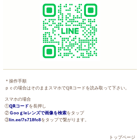
＊操作手順
ｐｃの場合はそのままスマホでℚℝコードを読み取って下さい。
スマホの場合
①
ℚℝコード
を長押し
②
Ｇooｇleレンズで画像を検索
をタップ
③
lin.ee/7s718fc8
をタップで繋がります。
トップページ