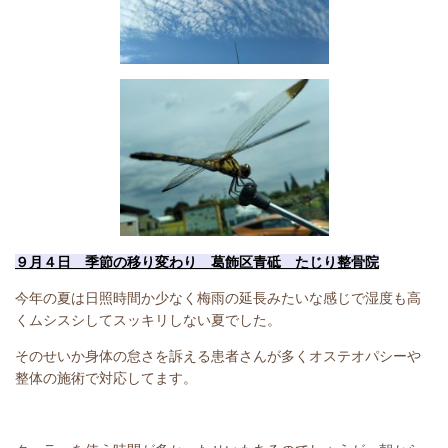
９月４日 季節の移り変わり 葛飾区青砥 たじり整骨院
今年の夏は日照時間か少なく梅雨の延長みたいな感じで湿度も高
くムシスシしてスッキリしない夏でした。
そのせいか身体の怠さを訴える患者さんが多くオステオパシーや
整体の施術で対応してます。