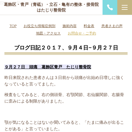
院長の最新ブログ日記
葛飾区・青戸（青砥）・立石・亀有の整体・接骨院
はたじり整骨院
TOP
お役立ち情報症例別
施術内容
料金表
患者さまの声
地図・アクセス
お問合せ・ご予約
ブログ日記２０１７、９月４日~９月２７日
９月２７日 頭痛 葛飾区青戸 たじり整骨院
昨日来院された患者さんは３日前から頭痛が出始め日増しに強く
なっていると言ってました。
検査をしてみると、右の側頭骨、右顎関節、右仙腸関節、右腸骨
に歪みによる制限がありました。
顎が気になることはないか聞いてみると、「たまに痛みが出るこ
とがある」と言っていました。