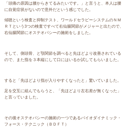
「頭痛の原因は腰からきてるみたいです。」と言うと、本人は腰
に自覚症状がないので意外だという感じでした。
傾聴という検査と抑制テスト、ワールドセラピーシステムのＮＭ
ＲＴという3つの検査ですべて右仙腸関節がメジャーと出たので、
右仙腸関節にオステオパシーの施術をしました。
そして、側頭骨、と顎関節を調べると先ほどより改善されている
ので、また指を３本縦にして口にはいるか試してもらいました。
すると「先ほどより指が入りやすくなったと」驚いていました。
足を交互に組んでもらうと、「先ほどより左右差が無くなった」
と言っていました。
その後オステオパシーの施術の一つであるバイオダイナミック・
フォース・テクニック（ＢＤＦＴ）