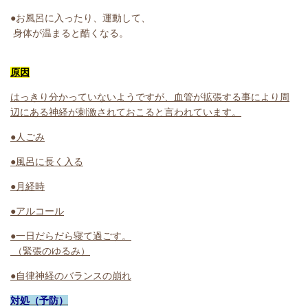
●お風呂に入ったり、運動して、
身体が温まると酷くなる。
原因
はっきり分かっていないようですが、血管が拡張する事により周
辺にある神経が刺激されておこると言われています。
●人ごみ
●風呂に長く入る
●月経時
●アルコール
●一日だらだら寝て過ごす。
（緊張のゆるみ）
●自律神経のバランスの崩れ
対処（予防）