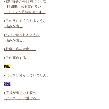
●強い痛みが毎日同じような
時間帯に出る事が多い
（１～２ヶ月位続きます）
●目の奥にえぐられるような
痛みが出る
●ハリで刺されるような
痛みが出る。
●片側に痛みが出る。
●目が充血する。
原因
●はっきり分かっていません。
対処
●症状が出ている時の
アルコールは避ける。