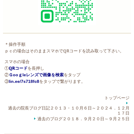
＊操作手順
ｐｃの場合はそのままスマホでℚℝコードを読み取って下さい。
スマホの場合
①
ℚℝコード
を長押し
②
Ｇooｇleレンズで画像を検索
をタップ
③
lin.ee/7s718fc8
をタップで繋がります。
トップページ
過去の院長ブログ日記２０１３・１０月６日～２０２４．１２月
１７日
過去のブログ２０１８．９月２０日～９月２５日