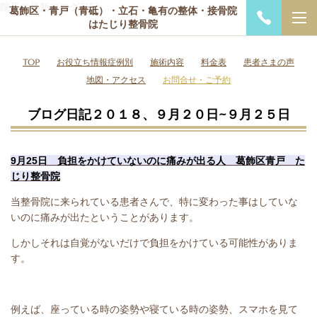
院長の最新ブログ日記
葛飾区・青戸（青砥）・立石・亀有の整体・接骨院
はたじり整骨院
TOP
お役立ち情報症例別
施術内容
料金表
患者さまの声
地図・アクセス
お問合せ・ご予約
ブログ日記２０１８、９月２０日~９月２５日
9月25日 負担をかけていないのに痛みが出る人 葛飾区青戸 た
じり整骨院
当整骨院に来られている患者さんで、特に変わった事はしていな
いのに痛みが出たということがあります。
しかしそれは自覚がないだけで負担をかけている可能性がありま
す。
例えば、座っている時の姿勢や寝ている時の姿勢、スマホを見て