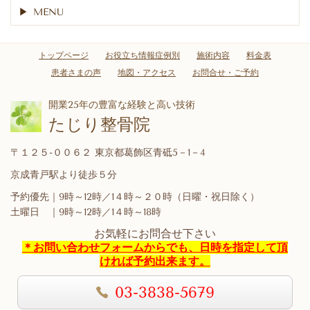
MENU
トップページ
お役立ち情報症例別
施術内容
料金表
患者さまの声
地図・アクセス
お問合せ・ご予約
開業25年の豊富な経験と高い技術
たじり整骨院
〒１２５-００６２ 東京都葛飾区青砥5－1－4
京成青戸駅より徒歩５分
予約優先｜9時～12時／1４時～２０時（日曜・祝日除く）
土曜日 ｜9時～12時／1４時～18時
お気軽にお問合せ下さい
＊お問い合わせフォームからでも、
日時を指定して頂
ければ予約出来ます。
03-3838-5679