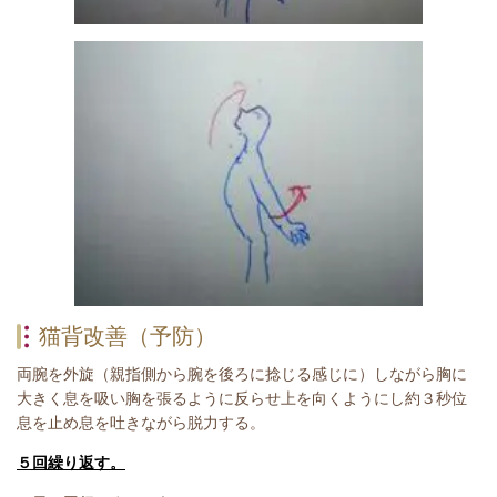
猫背改善（予防）
両腕を外旋（親指側から腕を後ろに捻じる感じに）しながら胸に
大きく息を吸い胸を張るように反らせ上を向くようにし約３秒位
息を止め息を吐きながら脱力する。
５回繰り返す。