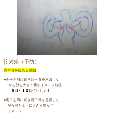
対処（予防）
肩甲骨を緩める運動
●両手を肩に置き肩甲骨を意識しな
がら肘を大きく回すイメ－ジ前後
に
５回～１０回
位回します。
●両手を肩に置き肩甲骨を意識しな
がら肘を上下に大きく動かす
イメ－ジ