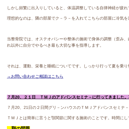
しかし頻繁に出入りしていると、体温調整している自律神経が疲れ
理想的なのは、隣の部屋でク－ラ－を入れてこちらの部屋に冷気を
当整骨院では、オステオパシーや整体の施術で身体の調整（歪み、
れ以外に自分でやるべき最も大切な事を指導します。
それは、運動、栄養と睡眠についてです。しっかり行って夏を乗り
→お問い合わせご相談はこちら
７月20、２１日 ＴＭＪのアドバンスセミナ－に行ってきました
７月20、21日の２日間グリ－ンハウスのＴＭＪアドバンスセミナ
ＴＭＪとは簡単に言うと顎関節に関する施術のことです。時間にし
→顎の問題