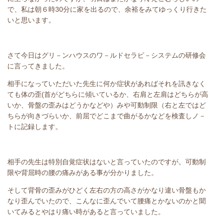
で、私は朝６時30分に家を出るので、余裕をみてゆっくり行きた
いと思います。
さて今日はグリ－ンハウスのワ－ルドセラピ－システムの研修会
に言ってきました。
相手になっていただいた先生に何か症状があればそれを訊きなく
ても体の歪(首がどちらに傾いているか、右肩と左肩はどちらが高
いか、骨盤の歪みはどうかなどや）みや可動制限（右と左ではど
ちらが向きづらいか、前屈でどこまで曲がるかなどを検査しノ－
トに記録します。
相手の先生は特別自覚症状はないと言っていたのですが。可動制
限や背屈時の腰の痛みがある事が分かりました。
そして背骨の歪みがひどく左右の方の高さがかなり違い骨盤もか
なり歪んでいたので、こんなに歪んでいて腰痛とかないのかと聞
いてみるとやはり痛い時があると言っていました。