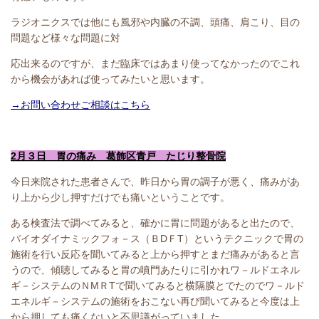
ラジオニクスでは他にも風邪や内臓の不調、頭痛、肩こり、目の
問題など様々な問題に対
応出来るのですが、まだ臨床ではあまり使ってなかったのでこれ
から機会があれば使ってみたいと思います。
→お問い合わせご相談はこちら
2月３日 胃の痛み 葛飾区青戸 たじり整骨院
今日来院された患者さんで、昨日から胃の調子が悪く、痛みがあ
り上から少し押すだけでも痛いということです。
ある検査法で調べてみると、確かに胃に問題があると出たので、
バイオダイナミックフォ－ス（ＢDＦT）というテクニックで胃の
施術を行い反応を聞いてみると上から押すとまだ痛みがあると言
うので、傾聴してみると胃の噴門あたりに引かれワ－ルドエネル
ギ－システムのＮMＲTで聞いてみると横隔膜とでたのでワ－ルド
エネルギ－システムの施術をおこない再び聞いてみると今度は上
から押しても痛くないと不思議がっていました。