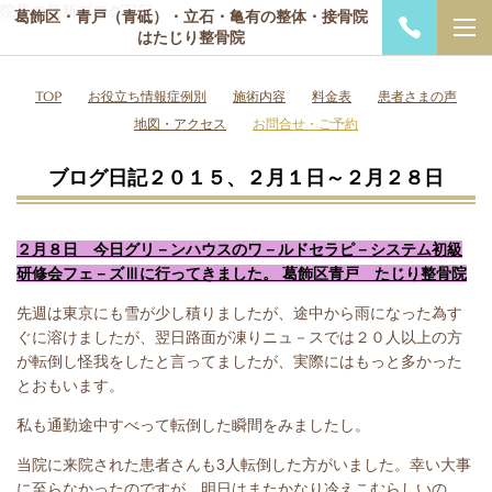
院長の最新ブログ日記
葛飾区・青戸（青砥）・立石・亀有の整体・接骨院
はたじり整骨院
TOP
お役立ち情報症例別
施術内容
料金表
患者さまの声
地図・アクセス
お問合せ・ご予約
ブログ日記２０１５、２月１日～２月２８日
２月８日 今日グリ－ンハウスのワ－ルドセラピ－システム初級
研修会フェ－ズⅢに行ってきました。 葛飾区青戸 たじり整骨院
先週は東京にも雪が少し積りましたが、途中から雨になった為す
ぐに溶けましたが、翌日路面が凍りニュ－スでは２０人以上の方
が転倒し怪我をしたと言ってましたが、実際にはもっと多かった
とおもいます。
私も通勤途中すべって転倒した瞬間をみましたし。
当院に来院された患者さんも3人転倒した方がいました。幸い大事
に至らなかったのですが、明日はまたかなり冷えこむらしいの