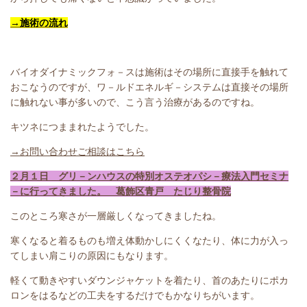
→施術の流れ
バイオダイナミックフォ－スは施術はその場所に直接手を触れて
おこなうのですが、ワ－ルドエネルギ－システムは直接その場所
に触れない事が多いので、こう言う治療があるのですね。
キツネにつままれたようでした。
→お問い合わせご相談はこちら
２月１日 グリ－ンハウスの特別オステオパシ－療法入門セミナ
－に行ってきました。 葛飾区青戸 たじり整骨院
このところ寒さが一層厳しくなってきましたね。
寒くなると着るものも増え体動かしにくくなたり、体に力が入っ
てしまい肩こりの原因にもなります。
軽くて動きやすいダウンジャケットを着たり、首のあたりにポカ
ロンをはるなどの工夫をするだけでもかなりちがいます。