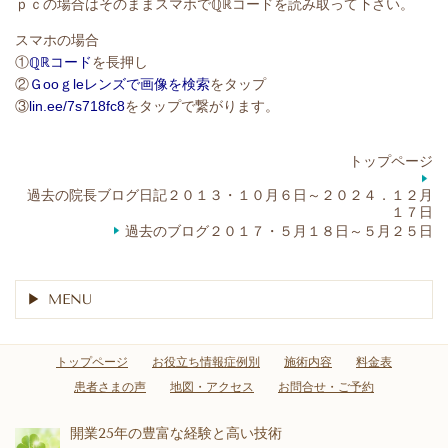
ｐｃの場合はそのままスマホでℚℝコードを読み取って下さい。
スマホの場合
①
ℚℝコード
を長押し
②
Ｇooｇleレンズで画像を検索
をタップ
③
lin.ee/7s718fc8
をタップで繋がります。
トップページ
過去の院長ブログ日記２０１３・１０月６日～２０２４．１２月
１７日
過去のブログ２０１７・５月１８日～５月２５日
MENU
トップページ
お役立ち情報症例別
施術内容
料金表
患者さまの声
地図・アクセス
お問合せ・ご予約
開業25年の豊富な経験と高い技術