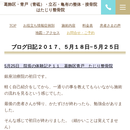
院長の最新ブログ日記
葛飾区・青戸（青砥）・立石・亀有の整体・接骨院
はたじり整骨院
TOP
お役立ち情報症例別
施術内容
料金表
患者さまの声
地図・アクセス
お問合せ・ご予約
ブログ日記２０１７、５月１８日~５月２５日
5月25日 院長の体験記Ｐ１１ 葛飾区青戸 たじり整骨院
銀座治療院の初日です。
軽く自己紹介をしてから、一通りの事を教えてもらいながら施術
の流れを見るという感じでした。
最後の患者さんが帰り、かたずけが終わったら、勉強会がありま
した。
そんな感じで初日が終わりました。（細かいことは覚えてませ
ん）