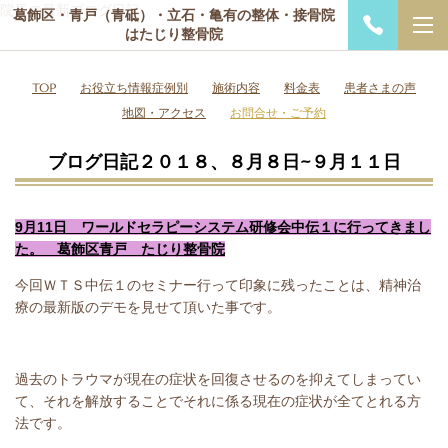
院長の最新ブログ日記
葛飾区・青戸（青砥）・立石・亀有の整体・接骨院
はたじり整骨院
TOP
お役立ち情報症例別
施術内容
料金表
患者さまの声
地図・アクセス
お問合せ・ご予約
ブログ日記２０１８、８月８日~９月１１日
9月11日 ワールドセラピーシステム研修会中伝１に行ってきまし
た。 葛飾区青戸 たじり整骨院
今回ＷＴＳ中伝１のセミナー行って印象に残ったことは、精神治
療の最新版のデモを見せて頂いた事です。
過去のトラウマが現在の症状を回復させるのを抑えてしまってい
て、それを解放することでそれに係る現在の症状が全てとれる方
法です。