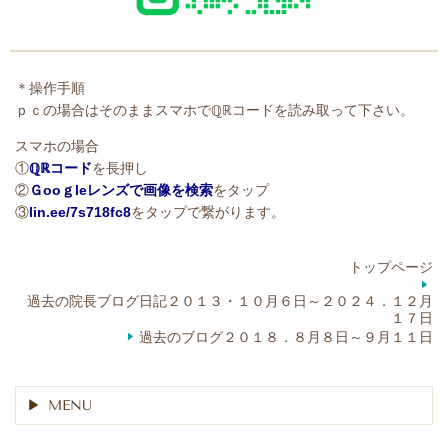
＊操作手順
ｐｃの場合はそのままスマホでℚℝコードを読み取って下さい。
スマホの場合
①
ℚℝコード
を長押し
②
Ｇooｇleレンズで画像を検索
をタップ
③
lin.ee/7s718fc8
をタップで繋がります。
トップページ
過去の院長ブログ日記２０１３・１０月６日～２０２４．１２月
１７日
過去のブログ２０１８．８月８日～９月１１日
MENU