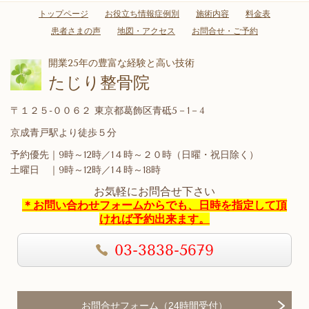
トップページ
お役立ち情報症例別
施術内容
料金表
患者さまの声
地図・アクセス
お問合せ・ご予約
開業25年の豊富な経験と高い技術
たじり整骨院
〒１２５-００６２ 東京都葛飾区青砥5－1－4
京成青戸駅より徒歩５分
予約優先｜9時～12時／1４時～２０時（日曜・祝日除く）
土曜日 ｜9時～12時／1４時～18時
お気軽にお問合せ下さい
＊お問い合わせフォームからでも、
日時を指定して頂
ければ予約出来ます。
03-3838-5679
お問合せフォーム（24時間受付）